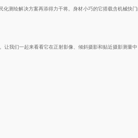
大疆平民化测绘解决方案再添得力干将。身材小巧的它搭载含机械快门的
航测作业。让我们一起来看看它在正射影像、倾斜摄影和贴近摄影测