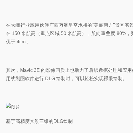
在大疆行业应用伙伴广西万航星空承接的“美丽南方"景区实景三维项
在 150 米航高（重点区域 50 米航高），航向重叠度 80%
优于 4cm 。
其次，Mavic 3E 的影像画质上也助力了后续数据处理和
用线划图软件进行 DLG 绘制时，可以轻松实现裸眼绘制。
基于高精度实景三维的DLG绘制