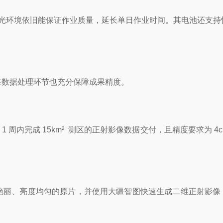
尺寸大，暗光环境依旧能保证作业质量，延长单日作业时间。其电池还支
，在数据处理环节也充分保障成果精度。
 周内完成 15km² 测区的正射影像数据交付，且精度要求为 4
838 张色彩艳丽、亮度均匀的原片，并使用大疆智图快速生成二维正射影