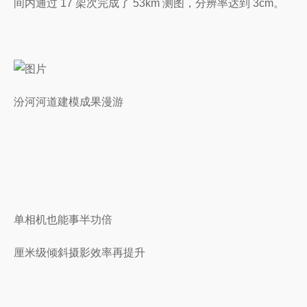
间内通过 17 架次完成了 53km 测图，分辨率达到 3cm。
汾河河道建模成果漫游
单相机也能事半功倍
厘米级倾斜摄影效率再提升