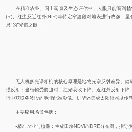
在精准农业、国土调查及生态评估中，人眼只能看到植物
(R)、红边及近红外(NIR)等特定窄波段对地表进行成像，
息"的"光谱之眼"。
无人机多光谱相机的核心原理是地物光谱反射差异。健康绿色
强反射；当植物受胁迫时，红光吸收下降、近红外反射下降，两
行中获取各波段的地理配准影像。机型还集成太阳辐照度传感
主要应用场景包括：
•精准农业与植保：生成田块NDVI/NDRE分布图，指导