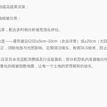
助疏花疏果决策；
地植被分类；
估算，配合多时相分析做荒漠化评估。
—通常建议GSD≤5cm~10cm（农业详查）或≤20cm（
校正，消除地形与光照影响。定期清洁镜头、检查DLS校准，防
压至百余克适配消费级及行业旋翼机；部分机型机内直接输出ND
可量化的植被指数地图，让每一寸土地的管理都有的放矢。