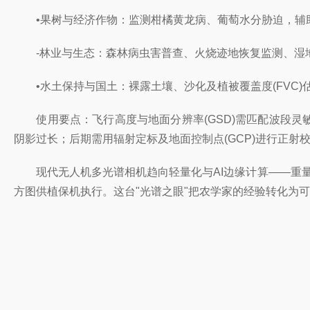
•果树与经济作物：监测柑橘黄龙病、葡萄水分胁迫，辅
-林业与生态：森林病虫害普查、火烧迹地恢复监测、湿
•水土保持与国土：裸露土壤、沙化及植被覆盖度(FVC)
使用要点：飞行高度与地面分辨率(GSD)需匹配波段灵敏度—
阴影过长；后期需用辐射定标及地面控制点(GCP)进行正射
现代无人机多光谱相机趋向轻量化与AI边缘计算——重量
方图供植保机执行。这台"光谱之眼"把农学家的经验转化为