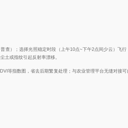
大田普查）；选择光照稳定时段（上午10点~下午2点间少云）飞
止尘土或指纹引起反射率漂移。
VI等指数图，省去后期繁复处理；与农业管理平台无缝对接可