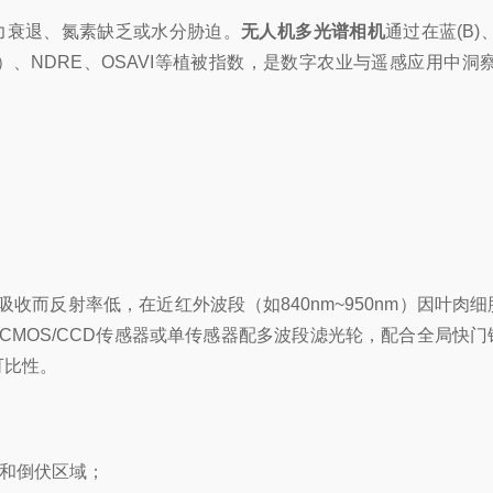
力衰退、氮素缺乏或水分胁迫。
无人机多光谱相机
通过在蓝(B)
）、NDRE、OSAVI等植被指数，是数字农业与遥感应用中洞
而反射率低，在近红外波段（如840nm~950nm）因叶肉细
CMOS/CCD传感器或单传感器配多波段滤光轮，配合全局快门
可比性。
点和倒伏区域；