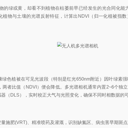
的绿或黄，却看不到植物在枯萎前早已经发生的光合同化能
量化植物与土壤的光谱反射特征，计算出NDVI（归一化植被指数
植被在可见光波段（特别是红光650nm附近）因叶绿素强吸收
者比值（NDVI）便会降低。多光谱相机通常内置2~6个独立
器（DLS），实时校正大气与光照变化，确保不同时相数据的
变量施肥(VRT)、精准喷药及灌溉，识别缺氮区、病虫害早期斑