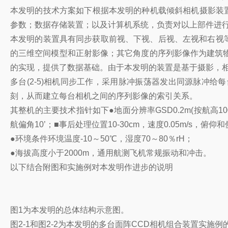
本发明的技术方案如下根据本发明的种机载倾斜相机摄影装置
参数；数据存储装置；以及计算机系统，负责对以上部件进行
本发明的装置具有同步获取前视、下视、后视、左视和右视等
的三维空间模型和正射影像；其它角度的序列影像作为建筑
的实现，提供了数据基础。由于本发明的装置是基于摄影，
多台(2-5)相机同步工作，采用脉冲振荡器发出同源脉冲给
刻，从而建立每台相机之间的序列影像的索引关系。
其整机的主要技术指针如下●地面分辨率GSD0.2m(按航高10
航偏角10’；■事后处理位置10-30cm，速度0.05m/s，俯
●环境条件环境温度-10～50℃，湿度70～80％rH；
●海拔高度小于2000m，通用航测飞机常规振动和冲击。
以下结合附图和实施例对本发明作进步的说明
图1为本发明的总体结构示意图。
图2-1和图2-2为本发明的多台面阵CCD相机组合装置实施