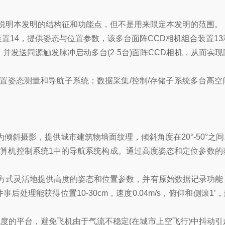
地说明本发明的结构征和功能点，但不是用来限定本发明的范围。
装置14，提供姿态与位置参数，该多台面阵CCD相机组合装置1
并发送同源触发脉冲启动多台(2-5台)面阵CCD相机，从而实
置姿态测量和导航子系统；数据采集/控制/存储子系统多台高空
)为倾斜摄影，提供城市建筑物墙面纹理，倾斜角度在20°-50°之
和计算机控制系统1中的导航系统构成。通过高度姿态和定位参数的
接口方式灵活地提供高度的姿态和位置参数，并有原始数据记录功
处理能获得位置10-30cm，速度0.04m/s，俯仰和侧滚1’，
较低度的平台，避免飞机由于气流不稳定(在城市上空飞行)中抖动