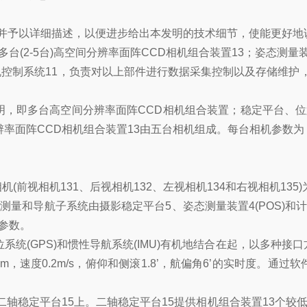
，并予以详细描述，以便进步给出本发明的技术细节，使能更好
(2-5台)高空间分辨率面阵CCD相机组合装置13；姿态测量
机控制系统11，负责对以上部件进行数据采集控制以及存储维护，
，即多台高空间分辨率面阵CCD相机组合装置；稳定平台、位
分辨率面阵CCD相机组合装置13由五台相机组成。每台相机参数为
(前视相机131、后视相机132、左视相机134和右视相机135
测量和导航子系统由摄影稳定平台5、姿态测量装置4(POS)
参数。
系统(GPS)和惯性导航系统(IMU)有机地结合在起，以多种
度0.2m/s，俯仰和侧滚1.8’，航偏角6’的实时度。通过软件事后
装在二轴稳定平台15上。二轴稳定平台15提供相机组合装置13个