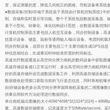
变，保证测量的度，降低几何校正的困难。导航设备将系统参
●数据采集/控制/存储子系统该子系统由计算机控制系统1中
制、存储和实时显示等功能。整个子系统包括数据采集器、磁
基于小型化、轻量化、体化结构设计思想，在数据采集/控制
计算机控制系统主要包括人机交互设备，同步控制设备，高速
括显示设备、键盘、鼠标等通用输入/输出设备。考虑到机载
同步控制设备，这部分主要包括三个主要功能生成GPS信息，
钟信息相结合，生成事后时钟校准所需的时间标志。
高速光纤数据通道从高空间分辨力相机的数码设备中获取图
高速存储设备接口正常运行时，多台高空间分辨力相机同时
好的高速存储外设完成数据采集工作，利用高速存储设备接
数据接收处理接口获取当前的飞行姿态信息，同时将相机曝光触发
(b)存储设备把多台高空间分辨率面阵相机采集的二维图像
供事后用软件方法处理进行数据同步。
单台相机输出图像的大小4096*4096*3/(1024*102
量、高速数据存储模块，记录速度大于50Mbyte/secon