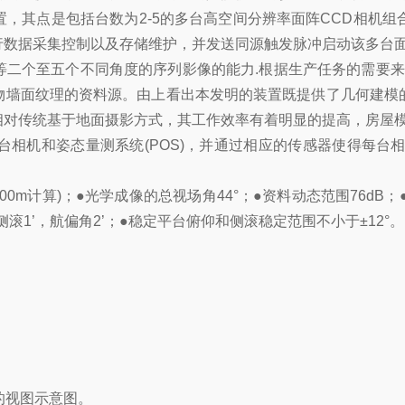
，其点是包括台数为2-5的多台高空间分辨率面阵CCD相机
数据采集控制以及存储维护，并发送同源触发脉冲启动该多台面
二个至五个不同角度的序列影像的能力.根据生产任务的需要来
物墙面纹理的资料源。由上看出本发明的装置既提供了几何建模
相对传统基于地面摄影方式，其工作效率有着明显的提高，房屋
每台相机和姿态量测系统(POS)，并通过相应的传感器使得每
00m计算)；●光学成像的总视场角44°；●资料动态范围76dB；●
仰和侧滚1’，航偏角2’；●稳定平台俯仰和侧滚稳定范围不小于±12°。
例的视图示意图。