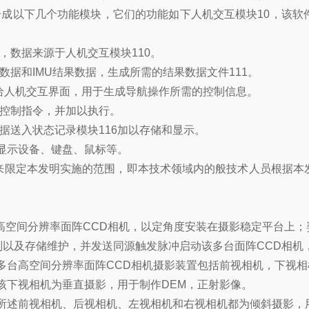
件分成以下几个功能模块，它们的功能如下人机交互模块10，该
，数据来源于人机交互模块110。
数据和IMU结果数据，生成所需的结果数据文件111。
提供给人机交互界面，用于生成导航操作所需的控制信息。
的控制指令，并加以执行。
据送入状态记录模块116加以存储和显示。
括显示设备、键盘、鼠标等。
来限定本发明实施的范围，即本技术领域内的般技术人员根据本
多台高空间分辨率面阵CCD相机，以定角度安装在摄影稳定平台
以及存储维护，并发送同源触发脉冲启动该多台面阵CCD相机
该多台高空间分辨率面阵CCD相机摄影装置包括前视相机，下视
该下视相机为垂直摄影，用于制作DEM，正射影像。
所述前视相机、后视相机、左视相机和右视相机都为倾斜摄影，用