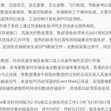
数、仪器状态、姿态参数、定位参数、飞行航线、导航参考以直
的数据采集模块、数据控制模块、存储模块三个模块组成。主要完成
盘阵列记录器、工业控制计算机和POS处理机。
/存储子系统上通过同源触发脉冲同步启动多台面阵相机。
存储接口，高速光纤数据通道，数据接收处理单元(a)计算机
系统殊的工作环境，选用的标准为抗震性和电磁兼容性能良好，
提供给存储模块生成GPS数据文件；在数据采集过程中，同步向
像数据，经由高速存储设备接口送入高速存储外设进行存储。
成像，其海量数据对存储设备的数据存储率要求很高，普通的存
口与之连接，将数据通道中获取的数据经过实时压缩后送入高速
信号，发送给POS处理器的Event Mark记录器，实现图像
数据和辅助参数即时转存到数据存储器中，供地面后处理系统使
4)＝48MBps曝光时间间隔为2.45s按五台相机同步工作1小时飞
d。采用两种容量的磁盘阵列，种为540G，另种为216G，都具有