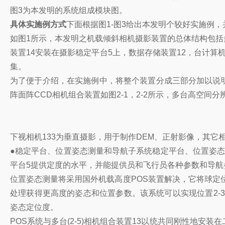
图3为本发明的系统组成模块图。
具体实施例方式
下面根据图1-图3给出本发明个较好实施例
如图1所示，本发明之机载倾斜相机摄影装置的总体结构包括多台
装置14安装在摄影稳定平台5上，数据存储装置12，台计算
集。
为了便于介绍，在实施例中，将整个装置分成三部分加以说明
阵面阵CCD相机组合装置如图2-1，2-2所示，多台高空间
下视相机133为垂直摄影，用于制作DEM、正射影像，其它相机
●稳定平台、位置姿态测量和导航子系统稳定平台、位置姿态
平台5提供定度的水平，并能提供员和飞行员各种参数和导航
位置姿态测量将采用国外机载高度POS装置解决，它将球定位
处理获得更高度的姿态和位置参数。该系统可以实现位置2-3m，速
姿态定位度。
POS系统与多台(2-5)相机组合装置13以统共同刚性地安