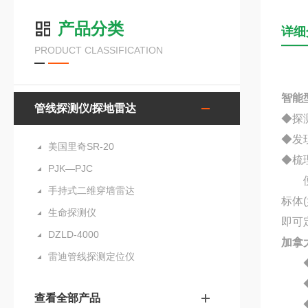
产品分类
详细
PRODUCT CLASSIFICATION
智能
管线探测仪/探地雷达
◆探
◆发
美国里奇SR-20
◆梳
PJK—PJC
便捷
手持式二维穿墙雷达
标体
生命探测仪
即可
DZLD-4000
加拿大
雷迪管线探测定位仪
◆
◆
查看全部产品
◆