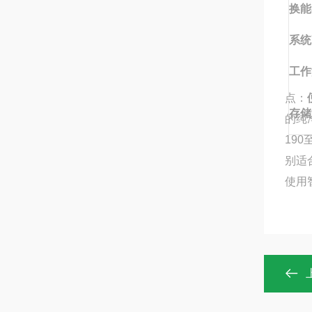
换能
系统
工作
点：
存储
的纯
19
别适
使用