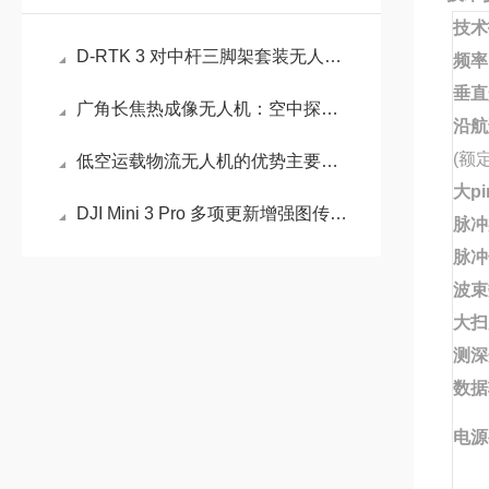
技术
D-RTK 3 对中杆三脚架套装无人机的应用及其意义
频率
垂直
广角长焦热成像无人机：空中探测的“多面手”
沿航
(额
低空运载物流无人机的优势主要体现在哪些方面？
大pi
DJI Mini 3 Pro 多项更新增强图传功能介绍
脉冲
脉冲
波束
大扫
测深
数据
电源