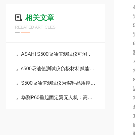
4、
相关文章
通过
5、
RELATED ARTICLES
通过
6、
测量
ASAHI S500吸油值测试仪可测量锂电池粉未状物
7
s500吸油值测试仪负极材料赋能锂电产业品质管控
常规
8
S500吸油值测试仪为燃料品质控制和优化提供重要依据
温
华测P60垂起固定翼无人机：高原与复杂地形的航测利器
常规
炭黑
1、
随着
测量