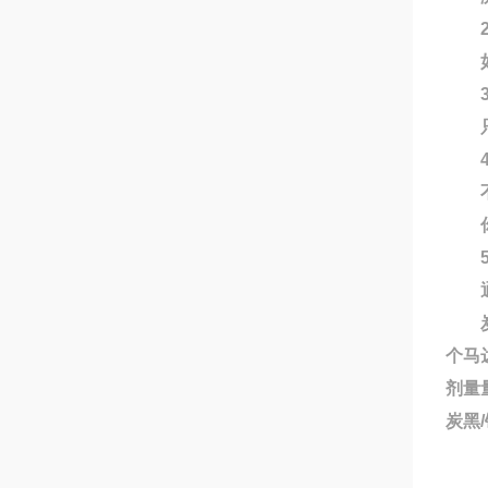
2
如果
3
只有
4
不用
你可
5
通过
炭黑
个马
剂量量
炭黑