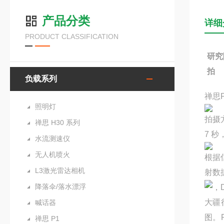
产品分类
详细
PRODUCT CLASSIFICATION
研究
拍
负载系列
禅思
照明灯
拍摄方
禅思 H30 系列
7 秒
水流测速仪
无人机喷火
根据信
L3激光雷达相机
射数
降落伞/落水漂浮
，
大疆
喊话器
图。
禅思 P1