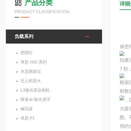
产品分类
详细
PRODUCT CLASSIFICATION
负载系列
禅思
照明灯
拍摄方
禅思 H30 系列
7 秒
水流测速仪
无人机喷火
根据信
L3激光雷达相机
射数
降落伞/落水漂浮
，
大疆
喊话器
图。
禅思 P1
用的