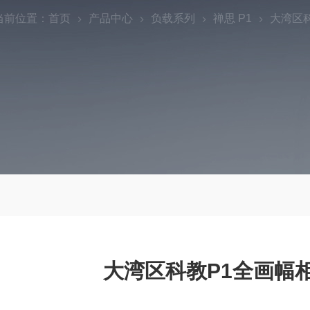
当前位置：
首页
产品中心
负载系列
禅思 P1
大湾区
大湾区科教P1全画幅