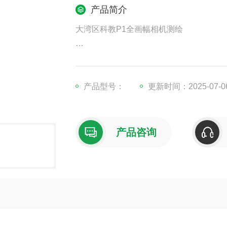
产品简介
大湾区科教P1全画幅相机测绘
大疆行业应用的全画幅传感器相机负载 —
支持智能摆动拍摄、实时建图。P1搭配经纬
0分钟，即可获取10平方公里的正射数据。
产品型号：
更新时间：2025-07-0
产品咨询