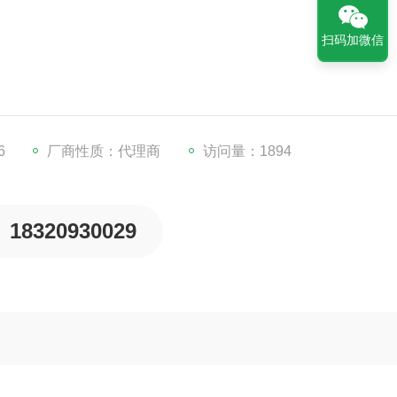
扫码加微信
— 禅思P1，像素高达4500万，采用全局机械快门及三轴云台
M300 RTK，可高效率、高精度完成大面积建模作业，仅需4架
6
厂商性质：代理商
访问量：1894
18320930029