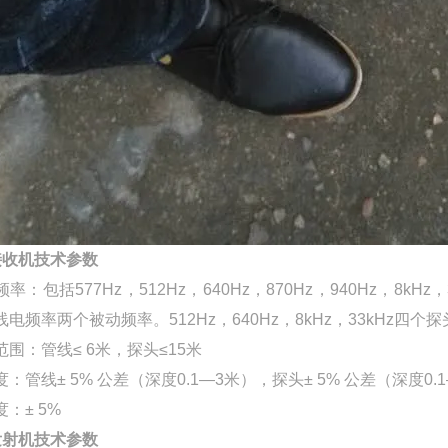
接收机技术参数
率：包括577Hz，512Hz，640Hz，870Hz，940Hz，8kHz
电频率两个被动频率。512Hz，640Hz，8kHz，33kHz四个
范围：管线≤ 6米，探头≤15米
：管线± 5% 公差（深度0.1—3米），探头± 5% 公差（深度0.
：± 5%
发射机技术参数