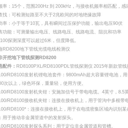
频率：15个，范围200Hz 到 200kHz，与接收机频率相匹配，
查找：可检测短路至不大于2兆欧间的对地绝缘故障
功率：小于等于10瓦，具有瞬间过压保护功能，输出电压90伏
表功能：可测量输出电压、线路电压、线路电流、阻抗和功率
D8100探测深度可以超过6米，但度降低。
非开挖地下管线探测RD8200
选配件：
RD8100PXL/RD8100PDL管线探测仪 2015年新
7100/RD8100发射机锂电池套件：9800mAh超大容量锂电
000次以上，绿色环保，重量轻，使用方便。
7100/RD8100发射机夹钳：安施加信号于带电电缆。4英寸，8
7100/RD8100接收机夹钳：连接在接收机上，用于管沟中多根
7100/RD8100*：连接在接收机上，用于在电缆密集区域内识
：用于推动非金属管道中的发射探头。
7100/RD8100发射探头系列：用于定位非金属管道和管槽。