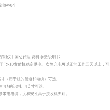
感应频率8个
款管线探测仪中国总代理 资料 参数说明书
池，用于Tx-10发射机稳定供电。次性充电可以正常工作五天以上，
.5英寸（用于粗的管道和电缆）可选。
带电电缆的识别。4英寸可选。
别某条带电电缆，度和安性高于接收机夹钳。