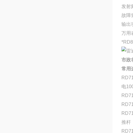
发射
故障
输出
万用
*R
市政
常用
RD
电1
RD
RD
RD
推杆
RD