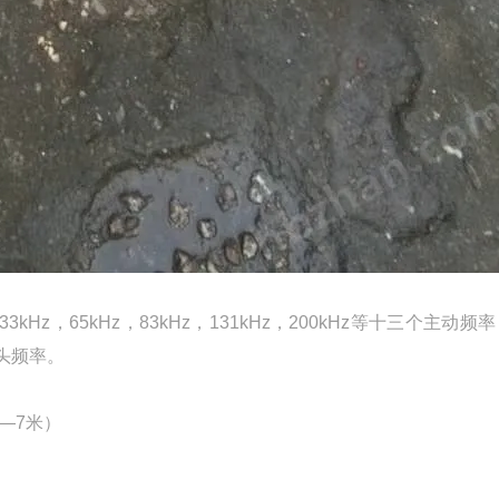
，33kHz，65kHz，83kHz，131kHz，200kHz等十三个主动频
探头频率。
1—7米）