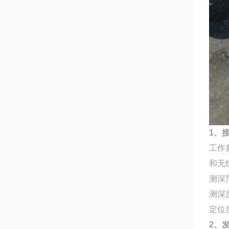
1、
工作频
和无线
测深
测深度
定位度
2、