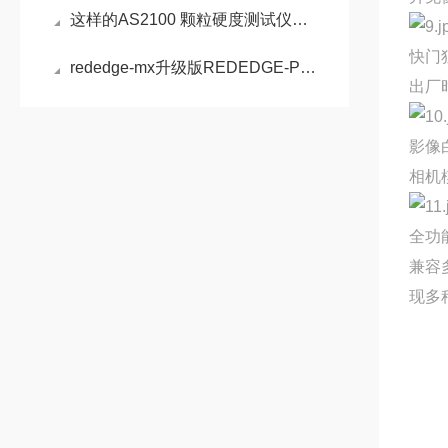
这样的AS2100 颗粒硬度测试仪究竟是怎么用的？
快门
rededge-mx升级版REDEDGE-P多光谱相机介绍
出厂
影像
相机
全功
兼容
现多