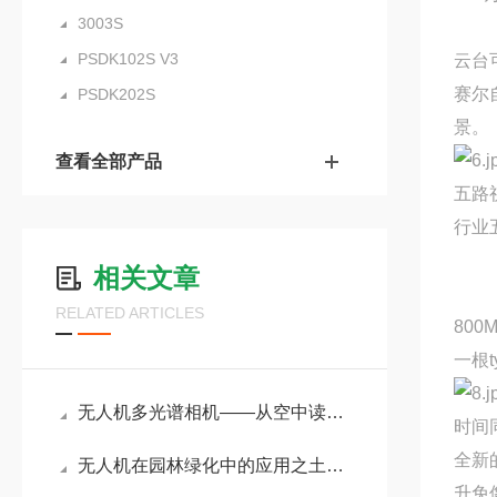
3003S
PSDK102S V3
云台
赛尔
PSDK202S
景。
查看全部产品
五路
行业
相关文章
RELATED ARTICLES
800
一根
无人机多光谱相机——从空中读懂作物与土地的“光谱之眼“
时间
全新
无人机在园林绿化中的应用之土方量计算
升免