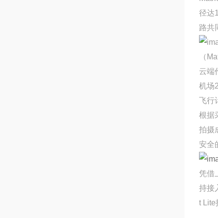
径达
路共
（Ma
云端
机场
飞行
根据
拍摄
安全
凭借
持接
t 