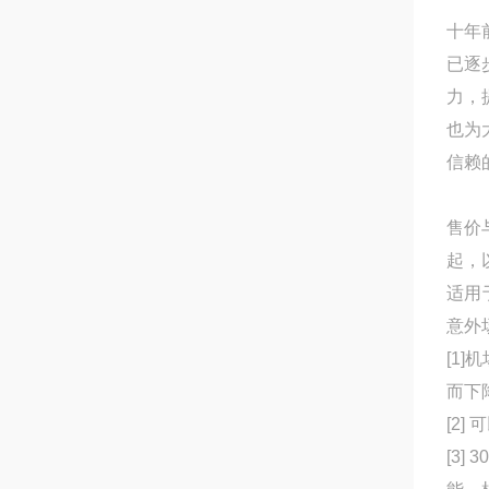
十年
已逐
力，
也为
信赖
售价与
起，
适用
意外
[1]
而下
[2]
[3]