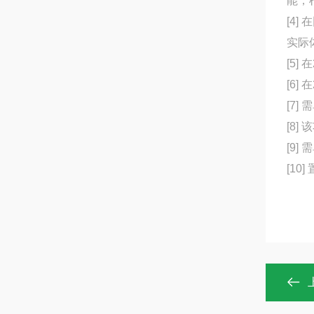
能，
[4
实际
[5]
[6
[7]
[8
[9]
[1