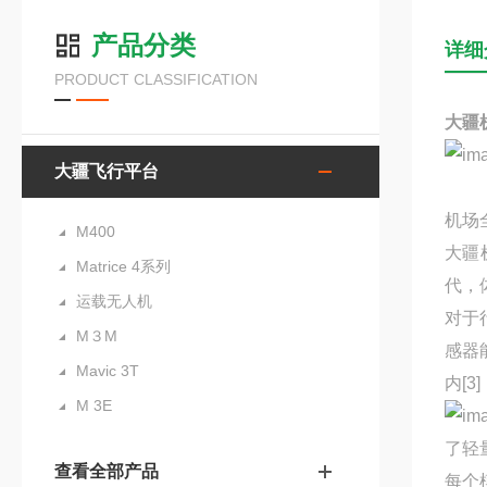
产品分类
详细
PRODUCT CLASSIFICATION
大疆
大疆飞行平台
机场
M400
大疆
Matrice 4系列
代，
运载无人机
对于
M３M
感器
Mavic 3T
内[
M 3E
了轻
查看全部产品
每个