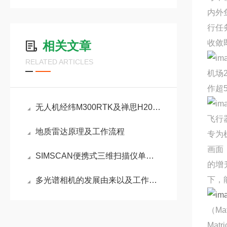
内外
行任
收敛
相关文章
RELATED ARTICLES
机场
作超
无人机经纬M300RTK及禅思H20系列云台相机技术参数
飞行
地质雷达原理及工作流程
专为机
画面
SIMSCAN便携式三维扫描仪单手掌控，畅扫世界
的增
下，
多光谱相机的发展由来以及工作谱段范围的叙述
（Ma
Ma