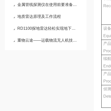
金属管线探测仪在使用前要准备什么你知道吗？
Reco
地质雷达原理及工作流程
RD1100探地雷达轻松实现地下各种管线探测
设
Equ
重物云途——运载物流无人机技术与选购要点
产
Prod
续
End
产
Prod
侦
Dete