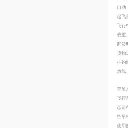
自动
起飞
飞行
载重
卸货
货物
挂钩
放线
空吊
飞行
态进
空吊
使用