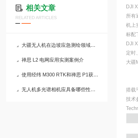
相关文章
DJI 
所有
RELATED ARTICLES
机上
标配
DJI
大疆无人机在边坡应急测绘领域中的应用介绍
定时
禅思 L2 电网应用实测案例介
大疆M
使用经纬 M300 RTK和禅思 P1获取等高线
无人机多光谱相机应具备哪些性能？
搭载平
技术
Techn