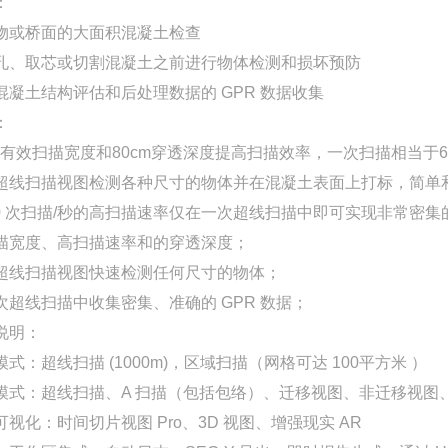
：
物或桥面的大面积混凝土检查
孔、取芯或切割混凝土之前进行物体检测和损坏预防
混凝土结构评估和后处理数据的 GPR 数据收集
：
cm有效扫描宽度和80cm穿透深度提高扫描效率，一次扫描相当于
超线扫描视图检测各种尺寸的物体并在混凝土表面上打标，简单
200 次扫描/秒的高扫描速率仅在一次超线扫描中即可实现非常密集的
描宽度、高扫描速率和的穿透深度；
超线扫描视图快速检测任何尺寸的物体；
次超线扫描中收集密集、准确的 GPR 数据；
说明：
式：超线扫描 (1000m)，区域扫描（网格可达 100平方米 ）
模式：超线扫描、A 扫描（包括包络）、迁移视图、非迁移视图
可视化：时间切片视图 Pro、3D 视图、增强现实 AR