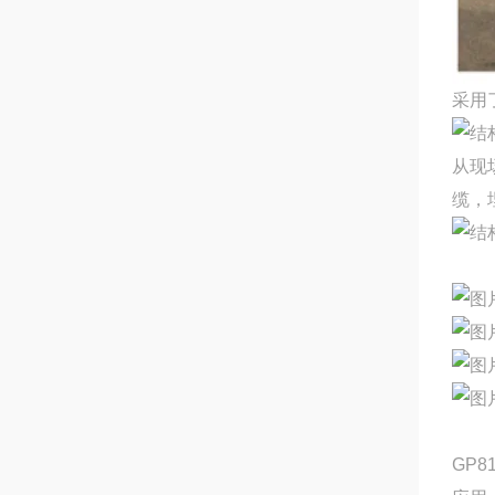
采用
从现
缆，
GP