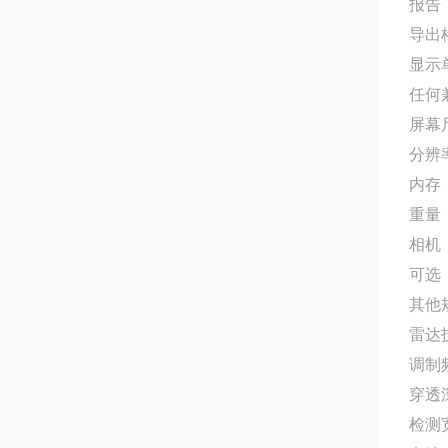
报告
导出格
显示
任何兼
屏幕尺
分辨率
内存：
重量：
相机：
可选：
其他
雷达
调制频
穿透深
检测