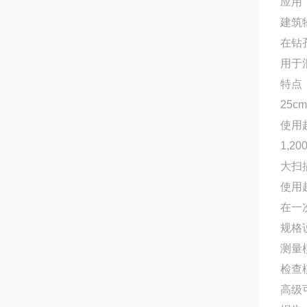
应用
建筑
在钻
用于
特点
25
使用
1,
大扫
使用
在一
规格
测量模
检查
高级