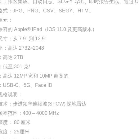
：工作区集成、自动日志、SEG-Y 导出、即时报告生成、通过 UR
式：JPG、PNG、CSV、SEGY、HTML
单元：
容的 Apple® iPad（iOS 11.0 及更高版本）
寸：从 7.9" 到 12.9"
：高达 2732×2048
高达 2TB
低至 301 克/
高达 12MP 宽和 10MP 超宽的
USB-C、5G、Face ID
规格说明：
技术：步进频率连续波(SFCW) 探地雷达
率范围：400 – 4000 MHz
度： 80 厘米
宽度： 25厘米