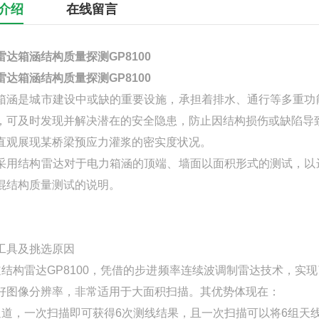
介绍
在线留言
雷达箱涵结构质量探测GP8100
雷达箱涵结构质量探测GP8100
箱涵是城市建设中或缺的重要设施，承担着排水、通行等多重功
，可及时发现并解决潜在的安全隐患，防止因结构损伤或缺陷导
直观展现某桥梁预应力灌浆的密实度状况。
采用结构雷达对于电力箱涵的顶端、墙面以面积形式的测试，以
混结构质量测试的说明。
工具及挑选原因
道结构雷达GP8100，凭借的步进频率连续波调制雷达技术，实现
好图像分辨率，非常适用于大面积扫描。其优势体现在：
通道，一次扫描即可获得6次测线结果，且一次扫描可以将6组天