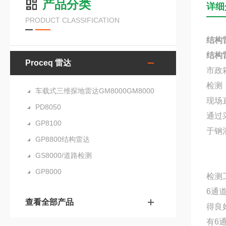
产品分类
详细
PRODUCT CLASSIFICATION
结构
结构
Proceq 雷达
市政
检测
车载式三维探地雷达GM8000GM8000
现场
PD8050
通过
GP8100
于钢
GP8800结构雷达
GS8000/道路检测
GP8000
检测
6通
查看全部产品
得良
有6