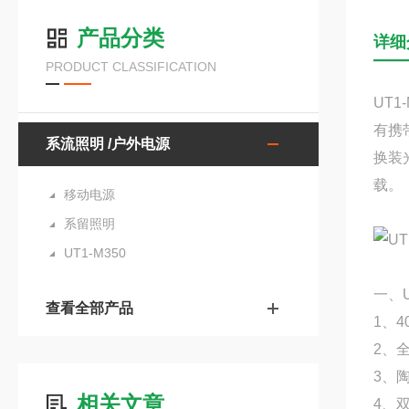
产品分类
详细
PRODUCT CLASSIFICATION
UT
有携
系流照明 /户外电源
换装
载。
移动电源
系留照明
UT1-M350
一、
查看全部产品
1、4
2、
3、
相关文章
4、