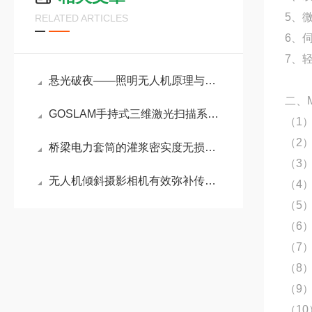
5、
RELATED ARTICLES
6、
7、
悬光破夜——照明无人机原理与选型指南
二、
GOSLAM手持式三维激光扫描系统在古建筑方 面的应用
（1）
（2
桥梁电力套筒的灌浆密实度无损检测方案
（3
无人机倾斜摄影相机有效弥补传统摄影的局限性
（4
（5
（6
（7
（8
（9
（1