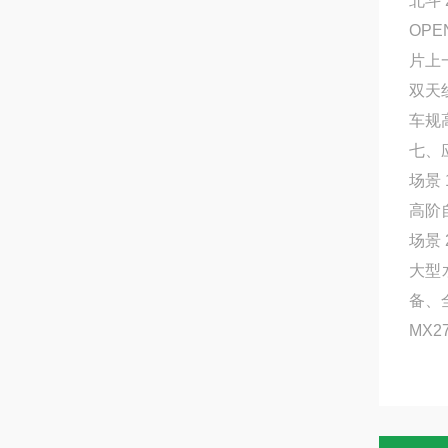
北斗
OP
片上
双天
车规
七、
场景
高阶
场景 
大型
备、
MX2