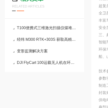
超复
RELATED ARTICLES
全卫
丰富
安全
T100便携式三维激光扫描仪煤堆实测案例
三、
经纬 M300 RTK+303S 获取高精度三维模型介绍
智能
环保
变形监测解决方案
船、
DJI FlyCart 100运载无人机在环保方面的作用
技术
参数
制造
封装
供电
典型