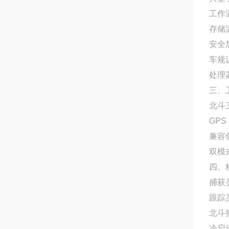
工作
存储
安全
车规
处理
三、
北斗三
GPS 
兼容
双模
四、
捕获灵
跟踪灵
北斗
冷启