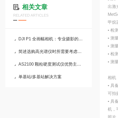
相关文章
出激
Met
RELATED ARTICLES
甲烷
• 检
• 测
DJI P1 全画幅相机：专业摄影的理想选择
• 测
简述选购高光谱仪时所需要考虑的关键因素
• 
• 测
AS2100 颗粒硬度测试仪优势主要体现在这几点
单基站/多基站解决方案
相机
• 具
可拍摄
• 具
机，可
照片