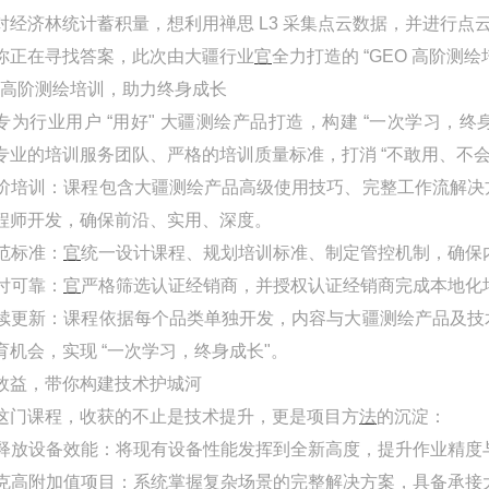
对经济林统计蓄积量，想利用禅思 L3 采集点云数据，并进行
你正在寻找答案，此次由大疆行业
官
全力打造的 “GEO 高阶测
O 高阶测绘培训，助力终身成长
专为行业用户 “用好" 大疆测绘产品打造，构建 “一次学习，
专业的培训服务团队、严格的培训质量标准，打消 “不敢用、不
 高阶培训：课程包含大疆测绘产品高级使用技巧、完整工作流解
程师开发，确保前沿、实用、深度。
规范标准：
官
统一设计课程、规划培训标准、制定管控机制，确保
交付可靠：
官
严格筛选认证经销商，并授权认证经销商完成本地化
 持续更新：课程依据每个品类单独开发，内容与大疆测绘产品及
育机会，实现 “一次学习，终身成长"。
效益，带你构建技术护城河
这门课程，收获的不止是技术提升，更是项目方
法
的沉淀：
释放设备效能：将现有设备性能发挥到全新高度，提升作业精度
 攻克高附加值项目：系统掌握复杂场景的完整解决方案，具备承