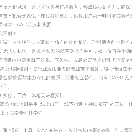
 构建技术护城河：通过
官
服务与持续教育，形成核心竞争力，确保
 保障技术投资长效性：课程持续更新，确保用户第一时间掌握新
课程与 CAAC 无人机执照
么区别？
上岗与专业胜任，是两套
全
独立的操作系统，理解两者的本质差
AC 无人机执照：是
民
局颁发的航空器操作许可，核心价值在于确
其培训内容侧重航空法规、气象学、应急处置等通识性飞行安全
O 高阶测绘培训：是行业应用能力的专业技术服务，核心价值在于
是合规前置与能力深化的关系，而非相互替代。持有 CAAC 
成果。
 + 实操，三位一体精英课程安排
O 高阶测绘培训采用 “线上自学 + 线下精训 + 持续教育" 的三位
线上：云学堂在线学习
打通 “理论 - 工具 - 实战" 全链路：从测绘基础理论教学，