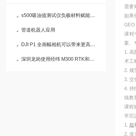
需要
s500吸油值测试仪负极材料赋能锂电产业品质管控
如果
GE
管道机器人应用
课程
案、
DJI P1 全画幅相机可以带来更高的像素
1.
深圳龙岗使用经纬 M300 RTK和禅思 P1获取等高线
术工
2. 
3. 
4.
续教
课程
学完
1.
极
2.