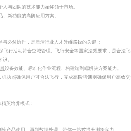
个人与团队的技术能力始终
领
于市场。
产品、新功能的高阶应用方案。
异与必然协作，是厘清行业人才升维路径的关键 ：
保飞行活动符合空域管理、飞行安全等国家法规要求，是合法飞
知识。
最
设备效能、标准化作业流程、构建端到端解决方案能力。
无人机执照确保用户可合法飞行，完成高阶培训则确保用户高效交
一体精英培养模式：
到大疆测绘产品使用，再到数据处理，带你一站式提升测绘实力。