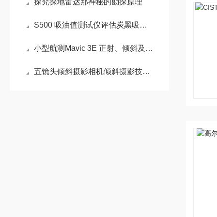
探究探地雷达那神秘的勘探原理
S500 吸油值测试仪评估炭黑吸附油脂能力的测试
小型航测Mavic 3E 正射、倾斜及贴近摄影测量实测介绍
五镜头倾斜摄影相机倾斜摄影技术带你感受真实直观世界