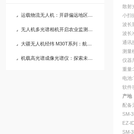
散射
运载物流无人机：开辟偏远地区物资输送新通道
小扫
波长
无人机多光谱相机开启农业监测与环境评估的新篇章
波长
通讯
大疆无人机经纬 M30T系列：航拍技术的未来
测量
机载高光谱成像光谱仪：探索未知的光谱世界
仪器
重量:
电池:
软件
产地：美
配备
SM
EZ-
SM-