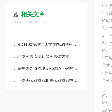
• 
• 
相关文章
Mav
RELATED ARTICLES
1、
2、
3、
RD1100探地雷达在道路塌陷检测方面有着重要作用
M3T
地质灾害监测利器灾害体方案
• 广
尺寸3
车规级导航模块UM621A：破解车载连续定位难题的核心利器
• 长
合变
五镜头倾斜摄影相机倾斜摄影技术带你感受真实直观世界
M3
M3
高清