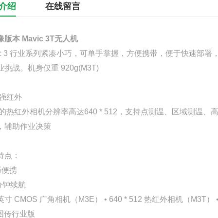
介绍
在线留言
版本 Mavic 3T无人机
vic 3 行业系列紧凑小巧，可单手掌握，方便携带，便于快速部
挑战。机身仅重 920g(M3T)
 强红外
T 的热红外相机分辨率高达640 * 512，支持点测温、区域测
，辅助作业决策
特点：
巧便携
5分钟续航
/3英寸 CMOS 广角相机（M3E） • 640 * 512 热红外相机（M3T）
3图传行业版