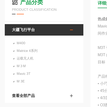
产品分类
详细
PRODUCT CLASSIFICATION
热成像
Ma
大疆飞行平台
间作业
M400
M3T
Matrice 4系列
M3
运载无人机
目标
M３M
Mavic 3T
产品
M 3E
• 小
• 4
查看全部产品
• 4
• O