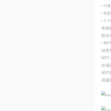
• ½
• 
• 
焦相
联动
• 
动变
M3T
在城
M3
茂盛