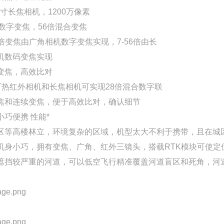
英寸长焦相机，1200万像素
8倍数字变焦，56倍混合变焦
1-7倍变焦由广角相机数字变焦实现，7-56倍由长
机数码变焦实现
变焦，高效比对
M3T热红外相机和长焦相机可实现28倍混合数字联
焦和连续变焦，便于高效比对，确认细节
小巧便携 性能*
区等高楼林立，环境复杂的区域，机型太大不利于携带，且在城
T机身小巧，拥有变焦、广角、红外三镜头，搭载RTK模块可使
遮挡较严重的河道，可以低空飞行精准覆盖河道盲区和死角，河