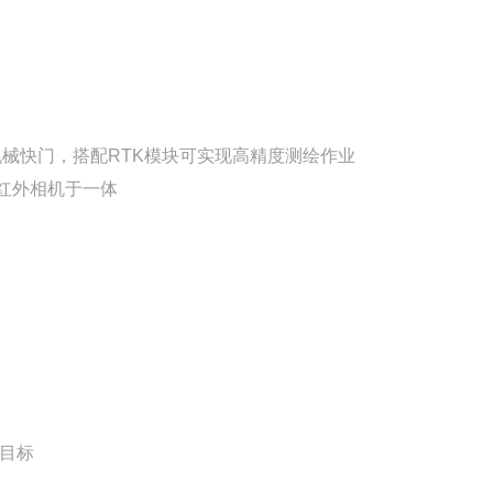
配备机械快门，搭配RTK模块可实现高精度测绘作业
热红外相机于一体
察目标