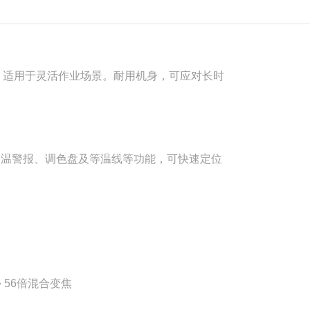
署，适用于灵活作业场景。耐用机身，可应对长时
温、高温警报、调色盘及等温线等功能，可快速定位
 • 56倍混合变焦