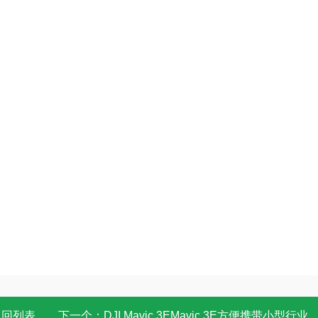
返回列表
下一个：
DJI Mavic 3EMavic 3E方便携带小型行业无人机