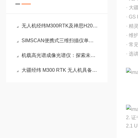
· 大
· G
无人机经纬M300RTK及禅思H20系列云台相机技术参数
· 精
· 
SIMSCAN便携式三维扫描仪单手掌控，畅扫世界
· 
· 选
机载高光谱成像光谱仪：探索未知的光谱世界
大疆经纬 M300 RTK 无人机具备六向定位避障
2. 
2.1