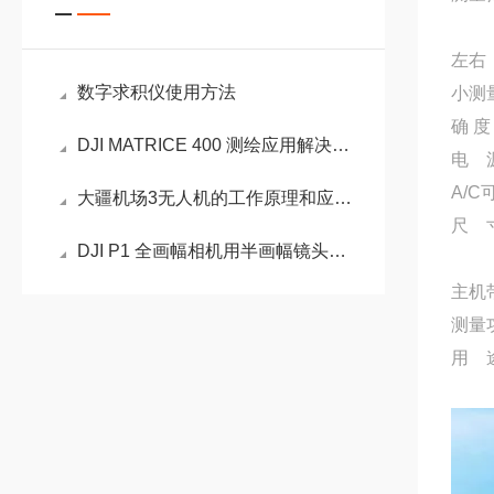
左右
数字求积仪使用方法
小测量
确 度
DJI MATRICE 400 测绘应用解决方案
电 
A/C
大疆机场3无人机的工作原理和应用领域
尺 寸
DJI P1 全画幅相机用半画幅镜头会怎么样？
主机带
测量
用 