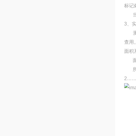
标记
当再
3、
测量
查用
面积
面积
所测
2……