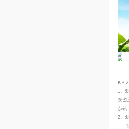
KP-
1、
按图
点镜
2、
把描