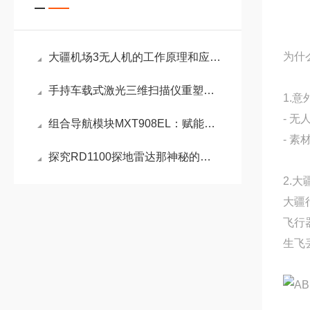
为什
大疆机场3无人机的工作原理和应用领域
手持车载式激光三维扫描仪重塑测绘与感知边界
1.
- 无
组合导航模块MXT908EL：赋能智能驾驶与机器人领域的厘米级定位
- 
探究RD1100探地雷达那神秘的探测原理
2.
大疆
飞行
生飞