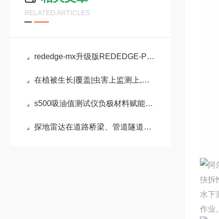
RELATED ARTICLES
rededge-mx升级版REDEDGE-P多光谱相机介绍
在植被生长|覆盖|虫害上监测上,多光谱相机的作用更多明显了
s500吸油值测试仪负极材料赋能锂电产业品质管控
探地雷达在道路桥梁、管道隧道、市政管线等行业的运用
抉拆
水下
作业