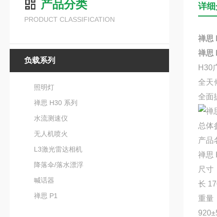
产品分类
详细
PRODUCT CLASSIFICATION
禅思 
禅思 
负载系列
H3
全天
照明灯
全面
禅思 H30 系列
水流测速仪
总体
无人机喷火
产品
L3激光雷达相机
禅思 
降落伞/落水漂浮
尺寸
喊话器
长 1
禅思 P1
重量
920±