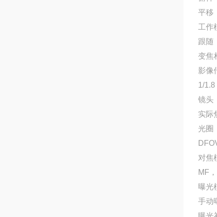
平移：
工作
跟随
变焦
影像
1/1
镜头
实际焦
光圈：f
DFOV
对焦
MF，
曝光
手动
曝光