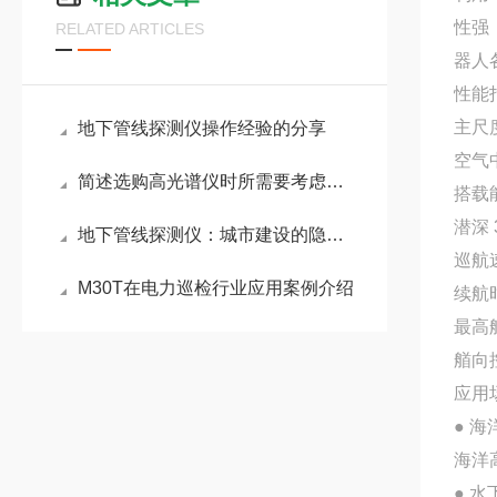
性强
RELATED ARTICLES
器人
性能
主尺度
地下管线探测仪操作经验的分享
空气中
简述选购高光谱仪时所需要考虑的关键因素
搭载能
潜深 3
地下管线探测仪：城市建设的隐形导航系统
巡航速
M30T在电力巡检行业应用案例介绍
续航时
最高
艏向控
应用
● 
海洋
● 