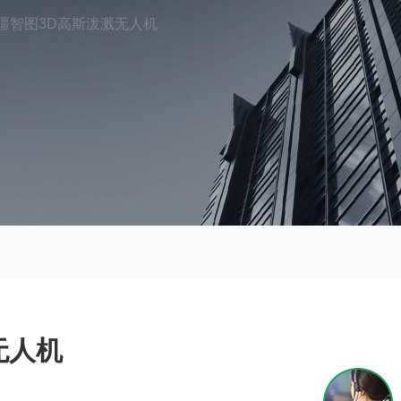
疆智图3D高斯泼溅无人机
无人机