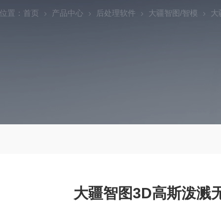
位置：
首页
产品中心
后处理软件
大疆智图/智模
大
大疆智图3D高斯泼溅