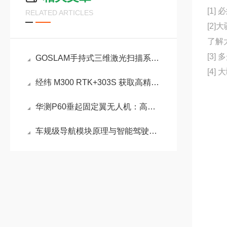
[1]
RELATED ARTICLES
[2
了解
[3]
GOSLAM手持式三维激光扫描系统在古建筑方 面的应用
[4
经纬 M300 RTK+303S 获取高精度三维模型介绍
华测P60垂起固定翼无人机：高原与复杂地形的航测利器
车规级导航模块原理与智能驾驶辅助应用