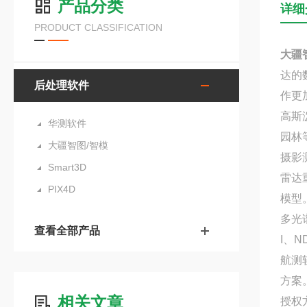
产品分类
详细
PRODUCT CLASSIFICATION
大疆
达的
后处理软件
作更
高斯
华测软件
园林
大疆智图/智模
摄影
Smart3D
雷达
PIX4D
模型
多光
查看全部产品
I、
航测软
方案
相关文章
授权