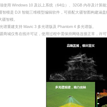
 必须使用 Windows 10 及以上系统（64位）、32GB 内存及计算能
]大疆智模是 DJI 智能三维模型编辑软件，可搭配大疆智图构
大疆智模。
 多光谱重建支持 Mavic 3 多光谱版及 Phantom 4 多光谱版。
] 大疆商城仅售在线许可证，使用过程中需保持网络连接正常，