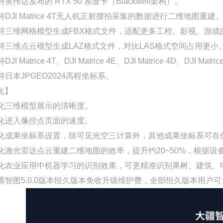
支持英伟达发布的 RTX 50 系显卡（Blackwell架构）。
支持DJI Matrice 4T无人机正射摆拍采集的数据进行二维地图重建
 支持三维网格模型生成FBX格式文件，适配更多工程、影视、游
 支持三维点云模型生成LAZ格式文件，对比LAS格式空间占用更小
持DJI Matrice 4T、DJI Matrice 4E、DJI Matrice 4D、DJ
支持日本JPGEO2024高程坐标系。
化】
 优化三维模型展示的清晰度。
 优化进入像控点页面的速度。
 优化成果坐标系设置，除可见光空三计算外，其他成果坐标系可
 优化激光雷达点云重建二维地图的效率，提升约20~50%，根据
 优化农业应用中机器学习的识别效果，可更精准识别果树、建筑
 大疆智图5.0.0版本恒久版本免收升级维护费，全部恒久版本用户