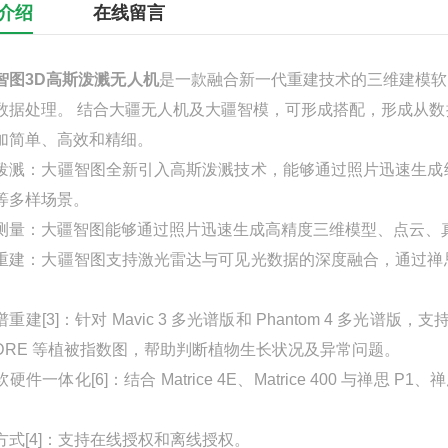
介绍
在线留言
智图3D高斯泼溅无人机
是一款融合新一代重建技术的三维建模软
数据处理。 结合大疆无人机及大疆智模，可形成搭配，形成从
加简单、高效和精细。
泼溅：大疆智图全新引入高斯泼溅技术，能够通过照片迅速生成
等多样场景。
测量：大疆智图能够通过照片迅速生成高精度三维模型、点云、真
重建：大疆智图支持激光雷达与可见光数据的深度融合，通过禅
。
谱重建[3]：针对 Mavic 3 多光谱版和 Phantom 4 多
NDRE 等植被指数图，帮助判断植物生长状况及异常问题。
硬件一体化[6]：结合 Matrice 4E、Matrice 400 与禅
。
方式[4]：支持在线授权和离线授权。