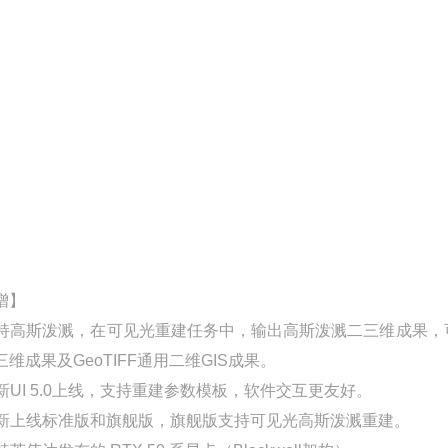
增】
 支持高斯泼溅，在可见光重建任务中，输出高斯泼溅二三维成果，可生成
三维成果及GeoTIFF通用二维GIS成果。
 全新UI 5.0上线，支持重建参数模板，软件交互更友好。
 全新上线标准版和旗舰版，旗舰版支持可见光高斯泼溅重建。