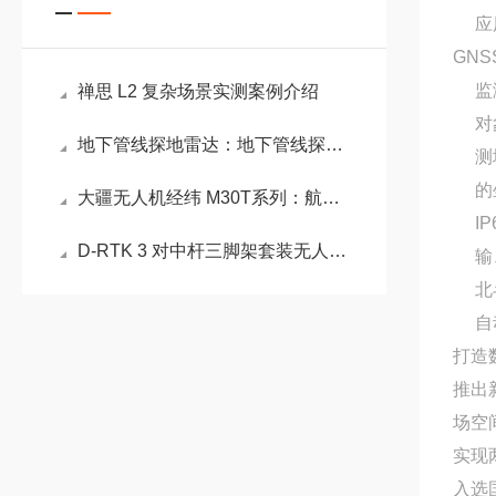
应
GNS
监
禅思 L2 复杂场景实测案例介绍
对
地下管线探地雷达：地下管线探测的透视眼
测
的
大疆无人机经纬 M30T系列：航拍技术的未来
I
D-RTK 3 对中杆三脚架套装无人机的应用及其意义
输
北
自
打造
推出
场空
实现
入选