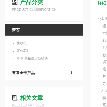
产品分类
详细
PRODUCT CLASSIFICATION
北斗
逐
梦芯
寸
和
接收机
启
定位芯片
敏
RTK 高精度定位模块
境
启
查看全部产品
片
导
北斗
相关文章
特
高
RELATED ARTICLES