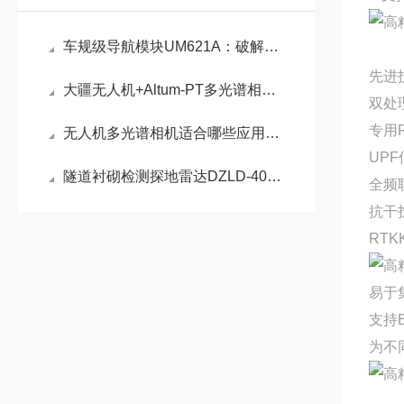
车规级导航模块UM621A：破解车载连续定位难题的核心利器
先进
大疆无人机+Altum-PT多光谱相机整套解决方案介绍
双处
专用
无人机多光谱相机适合哪些应用场景？
UP
隧道衬砌检测探地雷达DZLD-4000案例
全频联
抗干扰
RTK
易于
支持
为不