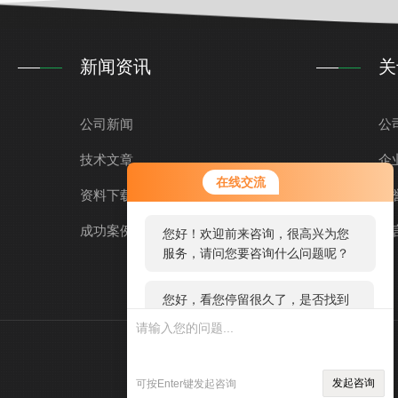
新闻资讯
关
公司新闻
公
技术文章
企
您好！欢迎前来咨询，很高兴为您
在线交流
服务，请问您要咨询什么问题呢？
资料下载
荣
成功案例
留
您好，看您停留很久了，是否找到
了需求产品，您可以直接在线与我
联系！
技术支持：
环保在线
管理登录
发起咨询
可按Enter键发起咨询