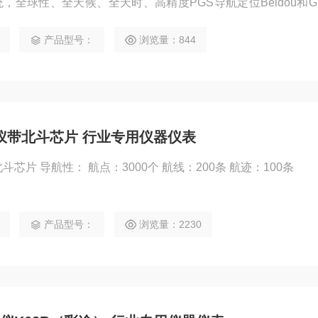
统，全球性、全天候、全天时、高精度PGS导航定位Beidou和Glo
供更好的定位服务。即使在城市或远山地区，也能为您提供更准
产品型号：
浏览量：844
位仪带北斗芯片 行业专用仪器仪表
斗芯片 导航性： 航点：3000个 航线：200条 航迹：100条
产品型号：
浏览量：2230