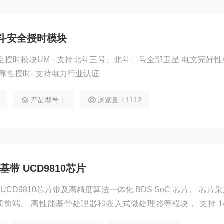
T北斗安全授时模块
斗安全授时模块UM - 支持北斗三号、北斗二号全部卫星 电文完好
可靠性授时- 支持电力行业认证
产品型号：
浏览量：1112
带 UCD9810芯片
CD9810芯片带及高精度算法一体化 BDS SoC 芯片。 芯片采用
频前端、 高性能基带处理器和嵌入式微处理器等模块， 支持 14
现了单系统全频点 定位定向，并采用 RTK 矩阵运算协处理器技术