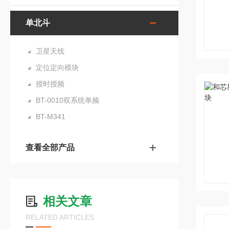
单北斗
卫星天线
定位定向模块
授时授频
BT-0010双系统单频
BT-M341
查看全部产品
相关文章
RELATED ARTICLES