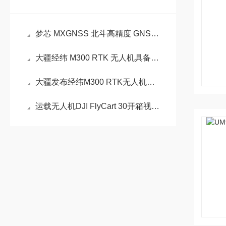
梦芯 MXGNSS 北斗高精度 GNSS 芯片模组 RTK 定位模块 单北斗导航方案
大疆经纬 M300 RTK 无人机具备六向定位避障
大疆发布经纬M300 RTK无人机、禅思H20T相机
运载无人机DJI FlyCart 30开箱视频配置