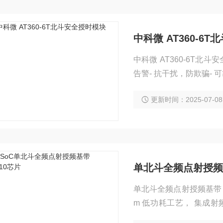
中科微 AT360-6
中科微 AT360-6T北
告警- 抗干扰，防欺骗- 
更新时间：2025-07-08
单北斗全频点射授频基
单北斗全频点射授频基带 U
m 低功耗工艺， 集成射
道， 可跟踪 BDS, 实