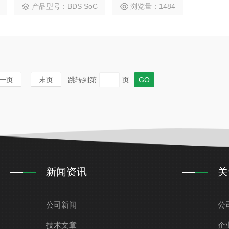
产品型号：BDS SoC
浏览量：1484
处理效率。UCD9810芯片兼备高集成度、高性能、低功耗、
一页
末页
跳转到第
页
新闻资讯
关
公司新闻
公
技术文章
企